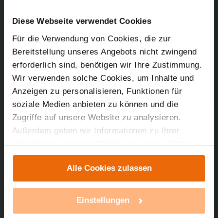
Kurz-Bez.: HMW-LC-Bl1-DR-2
Downloads-Art:
Konformitätserklärung
Artikel-Nr.: 76802A0
Diese Webseite verwendet Cookies
Für die Verwendung von Cookies, die zur
02.11.2015
Bereitstellung unseres Angebots nicht zwingend
erforderlich sind, benötigen wir Ihre Zustimmung.
Wir verwenden solche Cookies, um Inhalte und
Anzeigen zu personalisieren, Funktionen für
72,58 KB
soziale Medien anbieten zu können und die
Zugriffe auf unsere Website zu analysieren.
Außerdem geben wir Informationen zu Ihrer
Verwendung unserer Website an unsere Partner
Technischer Support
für soziale Medien, Werbung und Analysen weiter.
Alle Cookies zulassen
Unsere Partner führen diese Informationen
Sie benötigen technischen Support bei einem
möglicherweise mit weiteren Daten zusammen,
unserer Produkte?
die Sie ihnen bereitgestellt haben oder die sie im
Einstellungen
Rahmen Ihrer Nutzung der Dienste gesammelt