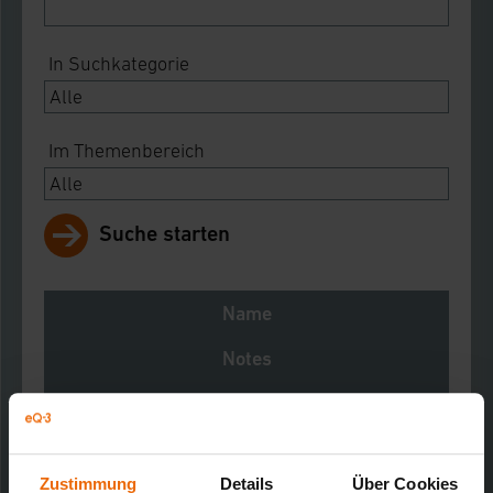
In Suchkategorie
Im Themenbereich
Suche starten
Name
Notes
Download
Homematic Funkmodul für Raspberry Pi,
Steckplatine, Bausatz
Zustimmung
Details
Über Cookies