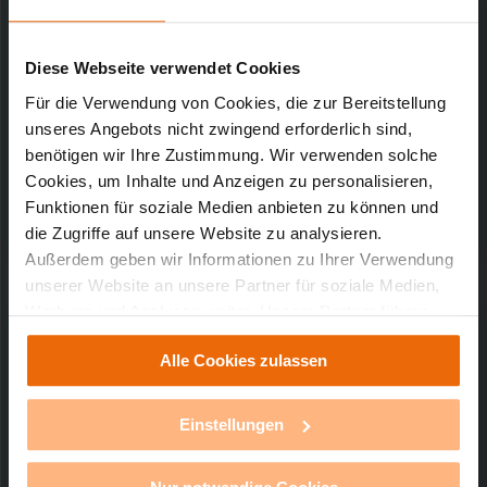
Kurz-Bez.: HM-MOD-RPI-PCB
Downloads-Art:
Konformitätserklärung
Artikel-Nr.: 142141Bx
Diese Webseite verwendet Cookies
Für die Verwendung von Cookies, die zur Bereitstellung
06.03.2017
unseres Angebots nicht zwingend erforderlich sind,
benötigen wir Ihre Zustimmung. Wir verwenden solche
Cookies, um Inhalte und Anzeigen zu personalisieren,
95,67 KB
Funktionen für soziale Medien anbieten zu können und
die Zugriffe auf unsere Website zu analysieren.
Außerdem geben wir Informationen zu Ihrer Verwendung
unserer Website an unsere Partner für soziale Medien,
Werbung und Analysen weiter. Unsere Partner führen
diese Informationen möglicherweise mit weiteren Daten
Technischer Support
Alle Cookies zulassen
zusammen, die Sie ihnen bereitgestellt haben oder die
sie im Rahmen Ihrer Nutzung der Dienste gesammelt
Sie benötigen technischen Support bei einem
haben. Mit einem Klick auf „Alle Cookies erlauben“
Einstellungen
unserer Produkte?
stimmen Sie der Verwendung von Cookies für alle
vorgenannten Zwecke zu. Eine detaillierte Auflistung der