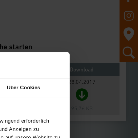
he starten
Notes
Download
28.04.2017
Über Cookies
95,76 KB
wingend erforderlich
 und Anzeigen zu
ffe auf unsere Website zu