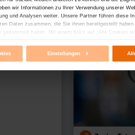
eben wir Informationen zu Ihrer Verwendung unserer Web
ung und Analysen weiter. Unsere Partner führen diese I
ren Daten zusammen, die Sie ihnen bereitgestellt haben
erer Produkte?
e gesammelt haben. Mit einem Klick auf „Alle Cookies e
ür alle vorgenannten Zwecke zu. Eine detaillierte Auflis
nbieter ist durch Klick auf den Button „Ablehnen oder E
okies
Einstellungen
All
g nicht notwendiger Cookies ablehnen oder ihr ganz od
 können Sie jederzeit unter dem Link „Cookie Einstellun
Einstellungen können dazu führen, dass die Einstellungen
ieses Banner erneut angezeigt wird.
tzerklärung