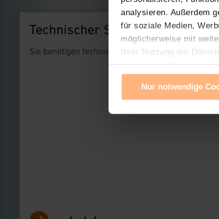
analysieren. Außerdem g
für soziale Medien, Werb
Technischer Support
möglicherweise mit weite
Sie benötigen technischen Support bei einem uns
Ihrer Nutzung der Dienst
Verwendung von Cookies f
Cookies nach Zweck und A
Nur notwendige Co
Sie können die Verwendun
Ihre erteilte Zustimmung
widerrufen. Ihre Browser-
gespeichert werden und d
Impressum
|
Datenschu