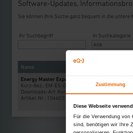
Software-Updates, Informationsbro
Sie können Ihre Suche ganz bequem in die untere
Ihr Suchbegriff
In Suchkategorie
Name
Energy Master Expert II
Zustimmung
Kurz-Bez.: EM-ES-Dis-WPPL-BS-R1
Downloads-Art:
Konformitätserklärung
Artikel-Nr.: 104603
Diese Webseite verwend
Für die Verwendung von C
sind, benötigen wir Ihre
personalisieren, Funktio