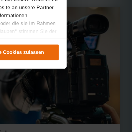
site an unsere Partner
nformationen
 oder die sie im Rahmen
rlauben“ stimmen Sie der
tung der einzelnen
instellungen“ abrufbar.
e Cookies zulassen
er teilweise zustimmen.
gen“ anpassen oder
 nicht längerfristig