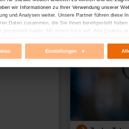
eben wir Informationen zu Ihrer Verwendung unserer Web
ung und Analysen weiter. Unsere Partner führen diese I
ren Daten zusammen, die Sie ihnen bereitgestellt haben
erer Produkte?
e gesammelt haben. Mit einem Klick auf „Alle Cookies e
ür alle vorgenannten Zwecke zu. Eine detaillierte Auflis
nbieter ist durch Klick auf den Button „Ablehnen oder E
okies
Einstellungen
All
g nicht notwendiger Cookies ablehnen oder ihr ganz od
 können Sie jederzeit unter dem Link „Cookie Einstellun
Einstellungen können dazu führen, dass die Einstellungen
ieses Banner erneut angezeigt wird.
tzerklärung