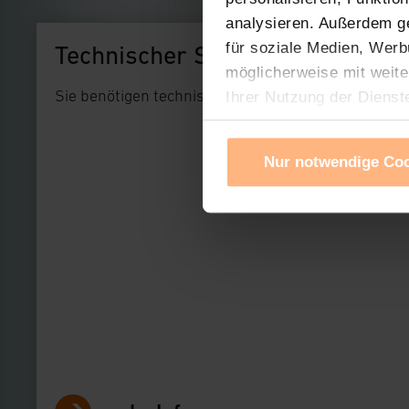
analysieren. Außerdem g
für soziale Medien, Werb
Technischer Support
möglicherweise mit weite
Sie benötigen technischen Support bei einem uns
Ihrer Nutzung der Dienst
Verwendung von Cookies f
Cookies nach Zweck und A
Nur notwendige Co
Sie können die Verwendun
Ihre erteilte Zustimmung
widerrufen. Ihre Browser-
gespeichert werden und d
Impressum
|
Datenschu