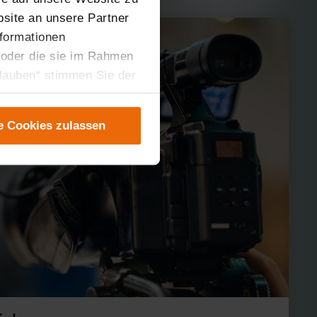
site an unsere Partner
nformationen
 oder die sie im Rahmen
rlauben“ stimmen Sie der
tung der einzelnen
instellungen“ abrufbar.
e Cookies zulassen
er teilweise zustimmen.
gen“ anpassen oder
 nicht längerfristig