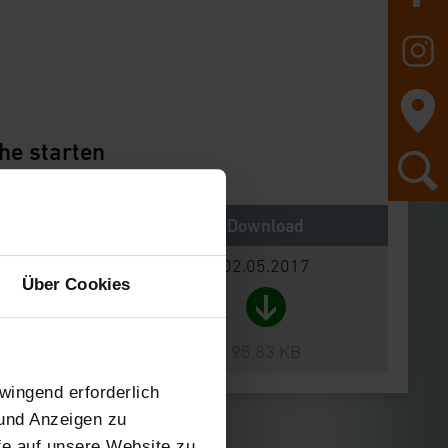
he starten
Notes
Download
02.05.2017
Über Cookies
95,83 KB
wingend erforderlich
 und Anzeigen zu
ffe auf unsere Website zu