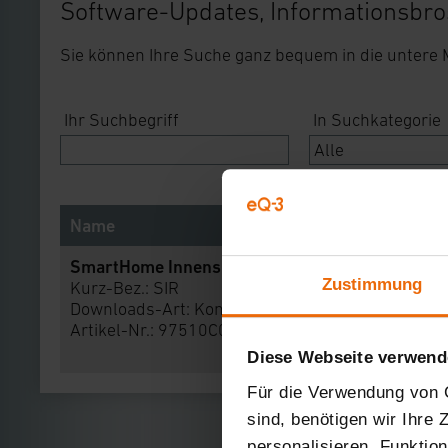
Software-Updates, Informationsbro
Sie können Ihre Suche ganz bequem in die untere
Ihr Suchbegriff
In Suchkategorie
Name
SmartHome Innensirene
Zustimmung
Kurz-Bez.: SIR
Downloads-Art:
Konformitätserklärung
Artikel-Nr.: 97510C0A
Diese Webseite verwend
Für die Verwendung von C
sind, benötigen wir Ihre
personalisieren, Funktio