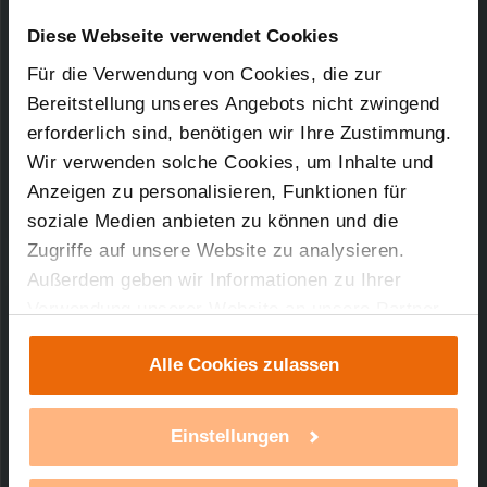
Downloads-Art:
Konformitätserklärung
Artikel-Nr.: 130710
Diese Webseite verwendet Cookies
Für die Verwendung von Cookies, die zur
02.05.2017
Bereitstellung unseres Angebots nicht zwingend
erforderlich sind, benötigen wir Ihre Zustimmung.
Wir verwenden solche Cookies, um Inhalte und
95,63 KB
Anzeigen zu personalisieren, Funktionen für
soziale Medien anbieten zu können und die
Zugriffe auf unsere Website zu analysieren.
Außerdem geben wir Informationen zu Ihrer
Verwendung unserer Website an unsere Partner
Technischer Support
für soziale Medien, Werbung und Analysen weiter.
Alle Cookies zulassen
Unsere Partner führen diese Informationen
Sie benötigen technischen Support bei einem
möglicherweise mit weiteren Daten zusammen,
unserer Produkte?
die Sie ihnen bereitgestellt haben oder die sie im
Einstellungen
Rahmen Ihrer Nutzung der Dienste gesammelt
mehr Infos
haben. Mit einem Klick auf „Alle Cookies