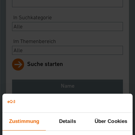
In Suchkategorie
Im Themenbereich
Suche starten
Name
Notes
Download
Zustimmung
Details
Über Cookies
Schalter mit Timerfunktion
Kurz-Bez.: ST55UP