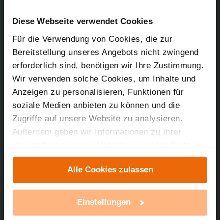
Kurz-Bez.: HM-ES-PMSw1-Pl
Downloads-Art:
Konformitätserklärung
Artikel-Nr.: 130248
Diese Webseite verwendet Cookies
Für die Verwendung von Cookies, die zur
28.04.2017
Bereitstellung unseres Angebots nicht zwingend
erforderlich sind, benötigen wir Ihre Zustimmung.
Wir verwenden solche Cookies, um Inhalte und
Anzeigen zu personalisieren, Funktionen für
96,44 KB
soziale Medien anbieten zu können und die
Zugriffe auf unsere Website zu analysieren.
Außerdem geben wir Informationen zu Ihrer
Verwendung unserer Website an unsere Partner
Technischer Support
für soziale Medien, Werbung und Analysen weiter.
Alle Cookies zulassen
Unsere Partner führen diese Informationen
Sie benötigen technischen Support bei einem
möglicherweise mit weiteren Daten zusammen,
unserer Produkte?
die Sie ihnen bereitgestellt haben oder die sie im
Einstellungen
Rahmen Ihrer Nutzung der Dienste gesammelt