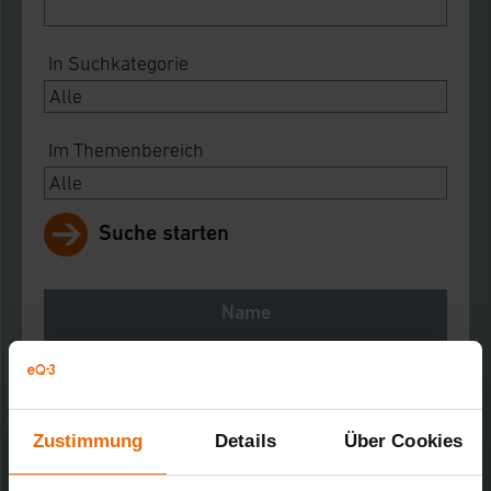
In Suchkategorie
Im Themenbereich
Suche starten
Name
Notes
Download
Zustimmung
Details
Über Cookies
Temperatur-Feuchte-Datenlogger
Kurz-Bez.: TFD500