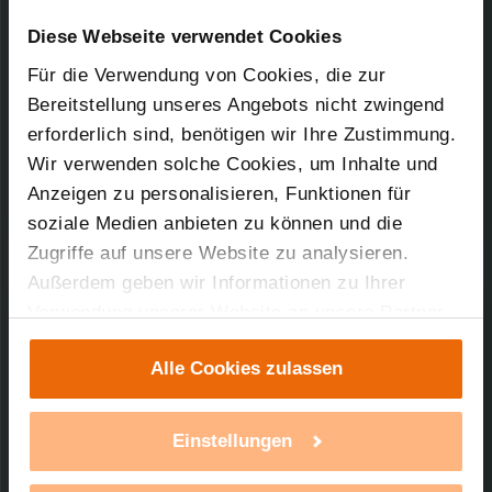
Downloads-Art:
Konformitätserklärung
Artikel-Nr.: 142914
Diese Webseite verwendet Cookies
Für die Verwendung von Cookies, die zur
02.01.2018
Bereitstellung unseres Angebots nicht zwingend
erforderlich sind, benötigen wir Ihre Zustimmung.
Wir verwenden solche Cookies, um Inhalte und
94,82 KB
Anzeigen zu personalisieren, Funktionen für
soziale Medien anbieten zu können und die
Zugriffe auf unsere Website zu analysieren.
Außerdem geben wir Informationen zu Ihrer
Verwendung unserer Website an unsere Partner
Technischer Support
für soziale Medien, Werbung und Analysen weiter.
Alle Cookies zulassen
Unsere Partner führen diese Informationen
Sie benötigen technischen Support bei einem
möglicherweise mit weiteren Daten zusammen,
unserer Produkte?
die Sie ihnen bereitgestellt haben oder die sie im
Einstellungen
Rahmen Ihrer Nutzung der Dienste gesammelt
mehr Infos
haben. Mit einem Klick auf „Alle Cookies