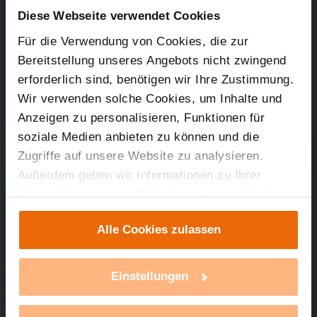
Artikel-Nr.: 94422
Diese Webseite verwendet Cookies
Für die Verwendung von Cookies, die zur
01.03.2017
Bereitstellung unseres Angebots nicht zwingend
erforderlich sind, benötigen wir Ihre Zustimmung.
Wir verwenden solche Cookies, um Inhalte und
1,44 MB
Anzeigen zu personalisieren, Funktionen für
soziale Medien anbieten zu können und die
Zugriffe auf unsere Website zu analysieren.
Außerdem geben wir Informationen zu Ihrer
Verwendung unserer Website an unsere Partner
Technischer Support
für soziale Medien, Werbung und Analysen weiter.
Alle Cookies zulassen
Unsere Partner führen diese Informationen
Sie benötigen technischen Support bei einem
unserer Produkte?
möglicherweise mit weiteren Daten zusammen,
die Sie ihnen bereitgestellt haben oder die sie im
Einstellungen
Rahmen Ihrer Nutzung der Dienste gesammelt
mehr Infos
haben. Mit einem Klick auf „Alle Cookies