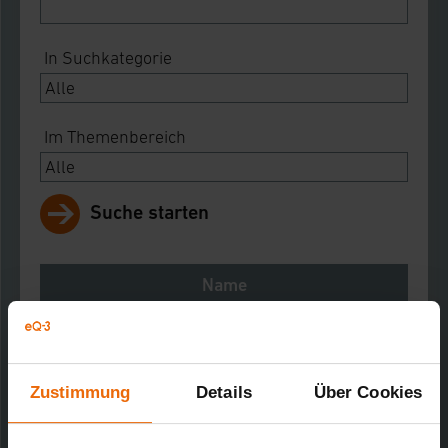
In Suchkategorie
Im Themenbereich
Suche starten
Name
Notes
Download
Zustimmung
Details
Über Cookies
HomeMatic Flyer
Downloads-Art:
Broschüre