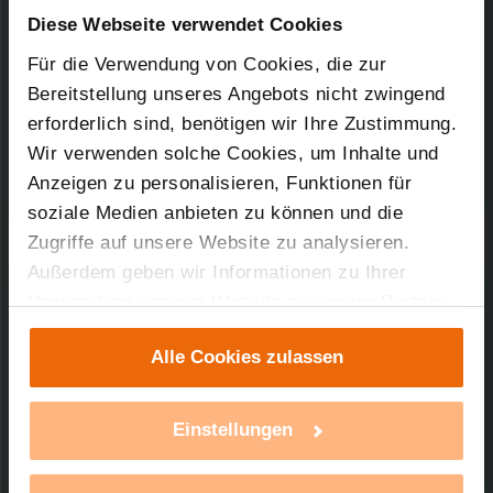
Downloads-Art:
Konformitätserklärung
Diese Webseite verwendet Cookies
Für die Verwendung von Cookies, die zur
22.10.2010
Bereitstellung unseres Angebots nicht zwingend
erforderlich sind, benötigen wir Ihre Zustimmung.
Wir verwenden solche Cookies, um Inhalte und
27,82 KB
Anzeigen zu personalisieren, Funktionen für
soziale Medien anbieten zu können und die
Zugriffe auf unsere Website zu analysieren.
Außerdem geben wir Informationen zu Ihrer
Verwendung unserer Website an unsere Partner
Technischer Support
für soziale Medien, Werbung und Analysen weiter.
Alle Cookies zulassen
Unsere Partner führen diese Informationen
Sie benötigen technischen Support bei einem
unserer Produkte?
möglicherweise mit weiteren Daten zusammen,
die Sie ihnen bereitgestellt haben oder die sie im
Einstellungen
Rahmen Ihrer Nutzung der Dienste gesammelt
mehr Infos
haben. Mit einem Klick auf „Alle Cookies