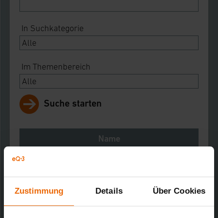
In Suchkategorie
Im Themenbereich
Suche starten
Name
Notes
Download
Zustimmung
Details
Über Cookies
RWE Smarthome Zwischenstecker dimmbar
Kurz-Bez.: PSD