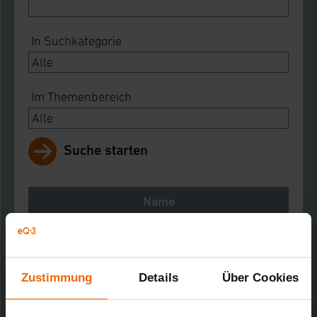
In Suchkategorie
Im Themenbereich
Suche starten
Name
Notes
Download
Zustimmung
Details
Über Cookies
RWE Smarthome Zentrale (ab 15.05.2013)
Kurz-Bez.: SHC