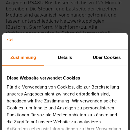
An jedem RS485-Bus lassen sich bis zu 127 Module
betreiben. Die Steuer- und Lastseite der einzelnen
Module sind galvanisch voneinander getrennt und
lassen unterschiedliche Netzwerktopologien
(Busform, Sternform, Mischform) zu. Alle
Verbindungen werden in Schraubklemmtechnik
vorgenommen.
Alle Produkte zum Thema
Zustimmung
Details
Über Cookies
Homematic in der
Elektroverteilung
Diese Webseite verwendet Cookies
Für die Verwendung von Cookies, die zur Bereitstellung
unseres Angebots nicht zwingend erforderlich sind,
benötigen wir Ihre Zustimmung. Wir verwenden solche
Cookies, um Inhalte und Anzeigen zu personalisieren,
Funktionen für soziale Medien anbieten zu können und
die Zugriffe auf unsere Website zu analysieren.
Außerdem geben wir Informationen zu Ihrer Verwendung