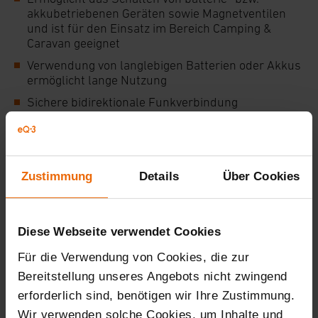
akkubetriebenen Geräten sowie Magnetventilen
und ist für den Einsatz im Bereich Camping &
Caravan geeignet
Verwendung von langlebigen Batterien oder Akkus
ermöglicht lange Nutzung
Sichere bidirektionale Funkverbindung
Bedienung über verschiedene Homematic Geräte
wie bspw. Funk-Taster oder Funk-
Fernbedienungen sowie über die Bedienoberfläche
„WebUI“ möglich
Zustimmung
Details
Über Cookies
Anschlussleitungen bis max. 3 m Länge
Diese Webseite verwendet Cookies
Technische Daten
Für die Verwendung von Cookies, die zur
Bestellinformationen
Bereitstellung unseres Angebots nicht zwingend
erforderlich sind, benötigen wir Ihre Zustimmung.
Downloads
Wir verwenden solche Cookies, um Inhalte und