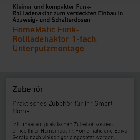
können die Verwendung nicht notwendiger
Kleiner und kompakter Funk-
Cookies ablehnen oder ihr ganz oder teilweise
Kleiner und kompakter Funk-Schaltak
Rollladenaktor zum verdeckten Einbau in
Kompakter Funk-Schaltaktor mit 4
zum verdeckten Einbau in Abzweig- 
zustimmen. Ihre erteilte Zustimmung können Sie
Abzweig- und Schalterdosen
unabhängigen Schaltkanälen
Hutschienen-Schaltaktor mit Funk-Mo
Schalterdosen
jederzeit unter dem Link „Cookie Einstellungen“
HomeMatic Funk-
HomeMatic Funk-Schaltak
HomeMatic Funk-Schaltak
HomeMatic Funk-Schaltak
anpassen oder widerrufen. Ihre Browser-
Rollladenaktor 1-fach,
4-fach, Wandmontage
4-fach, Hutschienenmonta
2-fach, Unterputzmontage
Einstellungen können dazu führen, dass die
Unterputzmontage
Einstellungen nicht längerfristig gespeichert
werden und dieses Banner erneut angezeigt wird.
Impressum
|
Datenschutzerklärung
Zubehör
Praktisches Zubehör für Ihr Smart
Home
Mit unserem praktischen Zubehör können
einige Ihrer Homematic IP, Homematic und Eqiva
Geräte noch vielseitiger eingesetzt werden.