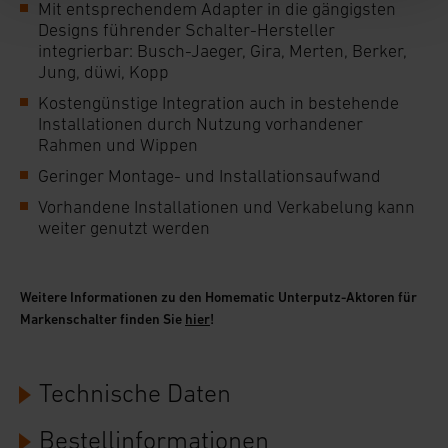
Mit entsprechendem Adapter in die gängigsten
„Ablehnen oder Einstellungen“ abrufbar. Sie
Designs führender Schalter-Hersteller
können die Verwendung nicht notwendiger
integrierbar: Busch-Jaeger, Gira, Merten, Berker,
Cookies ablehnen oder ihr ganz oder teilweise
Jung, düwi, Kopp
zustimmen. Ihre erteilte Zustimmung können Sie
Kostengünstige Integration auch in bestehende
jederzeit unter dem Link „Cookie Einstellungen“
Installationen durch Nutzung vorhandener
Rahmen und Wippen
anpassen oder widerrufen. Ihre Browser-
Geringer Montage- und Installationsaufwand
Einstellungen können dazu führen, dass die
Einstellungen nicht längerfristig gespeichert
Vorhandene Installationen und Verkabelung kann
weiter genutzt werden
werden und dieses Banner erneut angezeigt wird.
Impressum
|
Datenschutzerklärung
Weitere Informationen zu den Homematic Unterputz-Aktoren für
Markenschalter finden Sie
hier
!
Technische Daten
Bestellinformationen