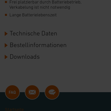
Frei platzierbar durch Batteriebetrieb,
anpassen oder widerrufen. Ihre Browser-
Verkabelung ist nicht notwendig
Einstellungen können dazu führen, dass die
Lange Batterielebenszeit
Einstellungen nicht längerfristig gespeichert
werden und dieses Banner erneut angezeigt wird.
Technische Daten
Impressum
|
Datenschutzerklärung
Bestellinformationen
Downloads
Startseite