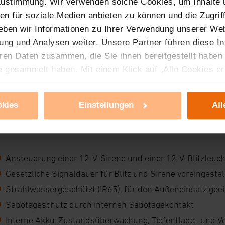
 Zustimmung. Wir verwenden solche Cookies, um Inhalte
nen für soziale Medien anbieten zu können und die Zugri
eben wir Informationen zu Ihrer Verwendung unserer Web
ung und Analysen weiter. Unsere Partner führen diese I
ren Daten zusammen, die Sie ihnen bereitgestellt haben
e gesammelt haben. Mit einem Klick auf „Alle Cookies e
ür alle vorgenannten Zwecke zu. Eine detaillierte Auflis
nbieter ist durch Klick auf den Button „Ablehnen oder E
okies
Einstellungen
All
g nicht notwendiger Cookies ablehnen oder ihr ganz od
 können Sie jederzeit unter dem Link „Cookie Einstellun
Einstellungen können dazu führen, dass die Einstellungen
ieses Banner erneut angezeigt wird.
Ansteuerung einer 12-V-Sirene und einer 12-V-Blitzleuc
Gesetzliche Signaldauer für Blitz und Sirene voreingestel
tzerklärung
Strahlwassergeschützt (IP65), für den Außeneinsatz gee
Sabotageschutz durch internen Sabotagekontakt
Interne Akku-Zustandsüberwachung, Tiefentlade- und V