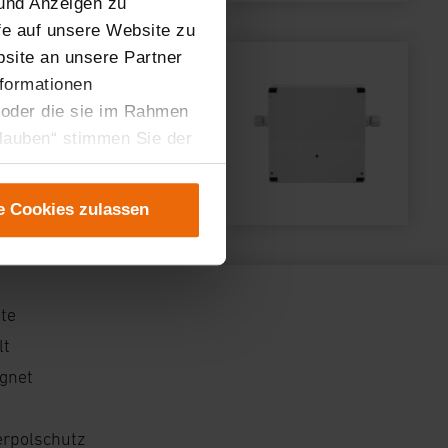
 und Anzeigen zu
ffe auf unsere Website zu
site an unsere Partner
nformationen
 oder die sie im Rahmen
rlauben“ stimmen Sie der
tung der einzelnen
instellungen“ abrufbar.
e Cookies zulassen
er teilweise zustimmen.
gen“ anpassen oder
 nicht längerfristig
hte
lt
ignet
erpolschutz