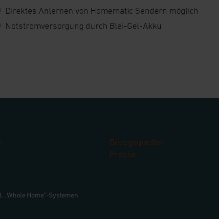
Direktes Anlernen von Homematic Sendern möglich
Notstromversorgung durch Blei-Gel-Akku
z
Bezugsquellen
Presse
gl. „Whole Home“-Systemen