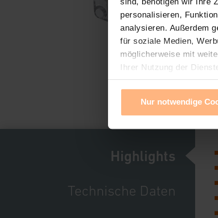
sind, benötigen wir Ihre
personalisieren, Funktio
analysieren. Außerdem g
für soziale Medien, Werb
möglicherweise mit weite
Ihrer Nutzung der Dienst
Verwendung von Cookies f
Cookies nach Zweck und A
Nur notwendige Co
Sie können die Verwendun
Ihre erteilte Zustimmung
widerrufen. Ihre Browser-
gespeichert werden und d
Highlights
Impressum
|
Datenschu
Technische Daten