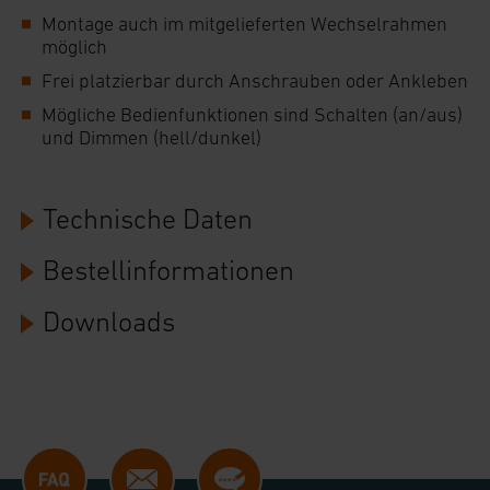
Montage auch im mitgelieferten Wechselrahmen
jederzeit unter dem Link „Cookie Einstellungen“
möglich
anpassen oder widerrufen. Ihre Browser-
Frei platzierbar durch Anschrauben oder Ankleben
Einstellungen können dazu führen, dass die
Mögliche Bedienfunktionen sind Schalten (an/aus)
Einstellungen nicht längerfristig gespeichert
und Dimmen (hell/dunkel)
werden und dieses Banner erneut angezeigt wird.
Impressum
|
Datenschutzerklärung
Technische Daten
Bestellinformationen
Downloads