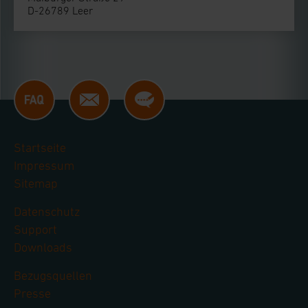
D-26789 Leer
Startseite
Impressum
Sitemap
Datenschutz
Support
Downloads
Bezugsquellen
Presse