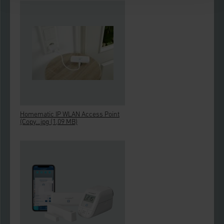
können die Verwendung nicht notwendiger
Cookies ablehnen oder ihr ganz oder teilweise
zustimmen. Ihre erteilte Zustimmung können Sie
jederzeit unter dem Link „Cookie Einstellungen“
anpassen oder widerrufen. Ihre Browser-
Einstellungen können dazu führen, dass die
Einstellungen nicht längerfristig gespeichert
werden und dieses Banner erneut angezeigt wird.
Homematic IP WLAN Access Point
(Copy...jpg
(1,09 MB)
Impressum
|
Datenschutzerklärung