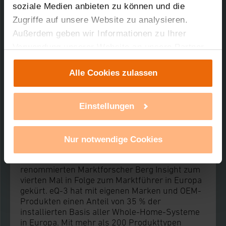
soziale Medien anbieten zu können und die
* Zu beachten ist, dass ein über die
Zugriffe auf unsere Website zu analysieren.
vergleichbare Elektroinstallation
hinausgehender Funktionsumfang zu höheren
Außerdem geben wir Informationen zu Ihrer
Kosten führen kann.
Verwendung unserer Website an unsere Partner
** „Smart Homes and Home Automation“ Studie,
für soziale Medien, Werbung und Analysen weiter.
September 2018 des renommierten
Alle Cookies zulassen
Marktforschers Berg Insight in Bezug auf die
Unsere Partner führen diese Informationen
installierte Basis von „Whole Home“-Systemen.
möglicherweise mit weiteren Daten zusammen,
die Sie ihnen bereitgestellt haben oder die sie im
Über eQ-3:
Einstellungen
Rahmen Ihrer Nutzung der Dienste gesammelt
eQ-3 zählt zu den Innovations- und
haben. Mit einem Klick auf „Alle Cookies
Technologieführern im Smart-Home-Markt, das
Nur notwendige Cookies
erlauben“ stimmen Sie der Verwendung von
heißt insbesondere im Bereich der Home-
Cookies für alle vorgenannten Zwecke zu. Eine
Control-Lösungen. 2018 wurde eQ-3 vom
renommierten Marktforscher Berg Insight zum
detaillierte Auflistung der einzelnen Cookies nach
vierten Mal in Folge zum Marktführer in Europa
Zweck und Anbieter ist durch Klick auf den Button
gekürt. eQ-3 hat mit eigenen Marken und OEM-
„Ablehnen oder Einstellungen“ abrufbar. Sie
Produkten einen Anteil von 35 % der
können die Verwendung nicht notwendiger
installierten Basis aller Whole-Home-Systeme
in Europa. Mit mehr als 200 Produkttypen
Cookies ablehnen oder ihr ganz oder teilweise