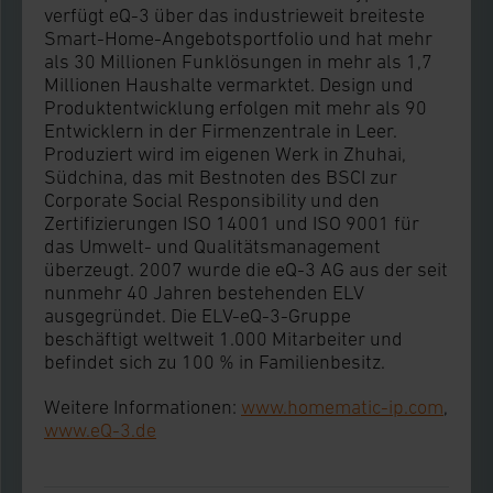
verfügt eQ-3 über das industrieweit breiteste
zustimmen. Ihre erteilte Zustimmung können Sie
Smart-Home-Angebotsportfolio und hat mehr
jederzeit unter dem Link „Cookie Einstellungen“
als 30 Millionen Funklösungen in mehr als 1,7
Millionen Haushalte vermarktet. Design und
anpassen oder widerrufen. Ihre Browser-
Produktentwicklung erfolgen mit mehr als 90
Einstellungen können dazu führen, dass die
Entwicklern in der Firmenzentrale in Leer.
Einstellungen nicht längerfristig gespeichert
Produziert wird im eigenen Werk in Zhuhai,
werden und dieses Banner erneut angezeigt wird.
Südchina, das mit Bestnoten des BSCI zur
Corporate Social Responsibility und den
Zertifizierungen ISO 14001 und ISO 9001 für
Impressum
|
Datenschutzerklärung
das Umwelt- und Qualitätsmanagement
überzeugt. 2007 wurde die eQ-3 AG aus der seit
nunmehr 40 Jahren bestehenden ELV
ausgegründet. Die ELV-eQ-3-Gruppe
beschäftigt weltweit 1.000 Mitarbeiter und
befindet sich zu 100 % in Familienbesitz.
Weitere Informationen:
www.homematic-ip.com
,
www.eQ-3.de