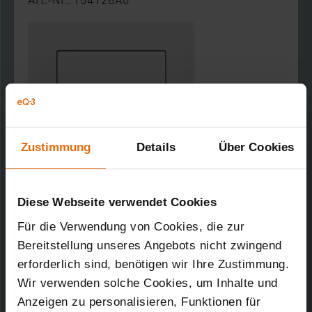
Art.-Nr.: 154128A0
Zustimmung
Details
Über Cookies
Homematic IP Wired Bewegungsmelder für
Diese Webseite verwendet Cookies
55er Rahmen – innen
für die Erkennung von
Bewegungen in einer Reichweite von bis zu 12
Für die Verwendung von Cookies, die zur
m. Flexible Integration in Schalterserien im
Bereitstellung unseres Angebots nicht zwingend
55er-Rahmenmaß der führenden
erforderlich sind, benötigen wir Ihre Zustimmung.
Markenhersteller. Erfassungswinkel: ca. 120°.
Wir verwenden solche Cookies, um Inhalte und
Art.-Nr.: 153751A0
Anzeigen zu personalisieren, Funktionen für