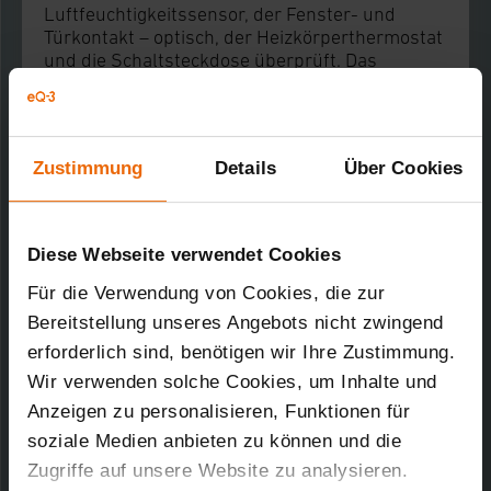
Luftfeuchtigkeitssensor, der Fenster- und
Türkontakt – optisch, der Heizkörperthermostat
und die Schaltsteckdose überprüft. Das
Ergebnis: Der Access Point kommuniziert
sowohl über Funk als auch Internet
verschlüsselt und authentisiert gemäß
RFC3610, d.h. mit dem standardbasierten CCM
Zustimmung
Details
Über Cookies
/ AES-128 Verfahren und „bietet somit
verschlüsselte Kommunikation auf allen
Kanälen“ so AV-Test. Darüber hinaus sind
sowohl das Anlernen des HAP an die Cloud, als
Diese Webseite verwendet Cookies
auch das Anlernen jeden einzelnen Geräts
kryptografisch geschützt.
Für die Verwendung von Cookies, die zur
Bereitstellung unseres Angebots nicht zwingend
In der Homematic IP App werden laut AV-Test
erforderlich sind, benötigen wir Ihre Zustimmung.
„relevante Daten nach aktuellem Stand der
Technik mit Hilfe des Android KeyStores
Wir verwenden solche Cookies, um Inhalte und
verschlüsselt abgespeichert“. Auch die
Anzeigen zu personalisieren, Funktionen für
Sicherheit von Sprachsteuerung über
soziale Medien anbieten zu können und die
Sprachassistenten wie Amazon Alexa wurde für
Zugriffe auf unsere Website zu analysieren.
gut befunden. Beim Thema Datenschutz konnte