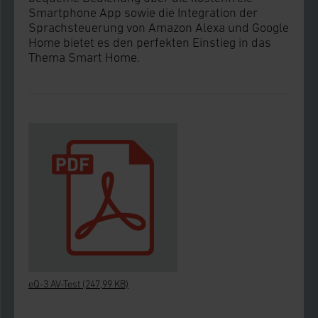
Smartphone App sowie die Integration der
anpassen oder widerrufen. Ihre Browser-
Sprachsteuerung von Amazon Alexa und Google
Einstellungen können dazu führen, dass die
Home bietet es den perfekten Einstieg in das
Einstellungen nicht längerfristig gespeichert
Thema Smart Home.
werden und dieses Banner erneut angezeigt wird.
Impressum
|
Datenschutzerklärung
eQ-3 AV-Test
(247,99 KB)