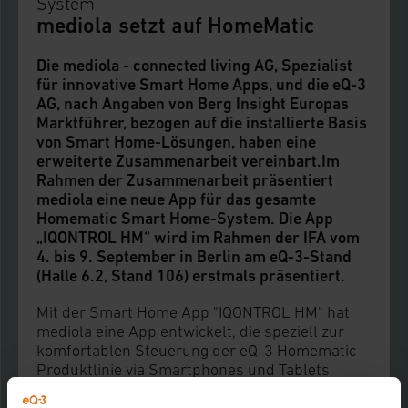
System
mediola setzt auf HomeMatic
Die mediola - connected living AG, Spezialist
für innovative Smart Home Apps, und die eQ-3
AG, nach Angaben von Berg Insight Europas
Marktführer, bezogen auf die installierte Basis
von Smart Home-Lösungen, haben eine
erweiterte Zusammenarbeit vereinbart.Im
Rahmen der Zusammenarbeit präsentiert
mediola eine neue App für das gesamte
Homematic Smart Home-System. Die App
„IQONTROL HM“ wird im Rahmen der IFA vom
4. bis 9. September in Berlin am eQ-3-Stand
(Halle 6.2, Stand 106) erstmals präsentiert.
Mit der Smart Home App "IQONTROL HM" hat
mediola eine App entwickelt, die speziell zur
komfortablen Steuerung der eQ-3 Homematic-
Produktlinie via Smartphones und Tablets
optimiert wurde. Mit dieser Steuerungs-App