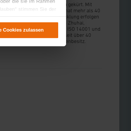
 oder die sie im Rahmen
ge zum Marktführer in Europa gekürt. Mit
rlauben“ stimmen Sie der
te Smart-Home-Portfolio und hat mehr als 40
tet. Design und Produktentwicklung erfolgen
tung der einzelnen
wird im konzerneigenen Werk in Zhuhai,
instellungen“ abrufbar.
ility und den Zertifizierungen ISO 14001 und
e Cookies zulassen
er teilweise zustimmen.
 wurde die eQ-3 AG aus der seit über 40
gen“ anpassen oder
det sich zu 100 % in Familienbesitz.
 nicht längerfristig