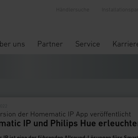
Händlersuche
Installationspa
ber uns
Partner
Service
Karrier
2022
rsion der Homematic IP App veröffentlicht
atic IP und Philips Hue erleuch
 IP ist eine der führenden Allround-Lösungen fürs Smar