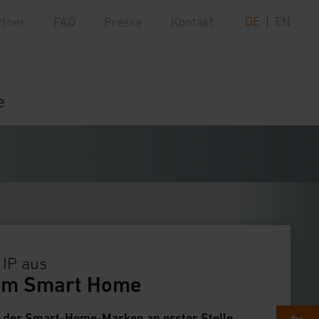
DE
EN
rtner
FAQ
Presse
Kontakt
e
 IP aus
e im Smart Home
la der Smart-Home-Marken an erster Stelle.