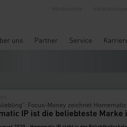
Händlersuche
Installationspa
ber uns
Partner
Service
Karrier
2020
liebling“: Focus-Money zeichnet Homematic
atic IP ist die beliebteste Mark
August 2020 – Homematic IP steht in der Beliebtheitsska