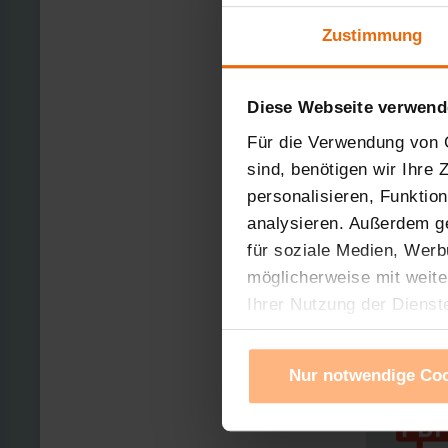
eQ-3 zählt
der Home-
Zustimmung
Folge zum 
und OEM-Pr
als 200 Pr
Diese Webseite verwend
als 36 Mil
erfolgen m
Für die Verwendung von C
Südchina, 
sind, benötigen wir Ihre
ISO 9001 f
personalisieren, Funktio
Jahren bes
analysieren. Außerdem g
Weitere In
für soziale Medien, Werb
möglicherweise mit weite
Ihrer Nutzung der Dienst
Verwendung von Cookies f
Cookies nach Zweck und A
Nur notwendige Co
Sie können die Verwendun
Ihre erteilte Zustimmung
widerrufen. Ihre Browser-