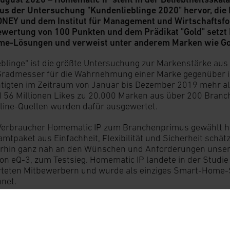
aus der Untersuchung "Kundenlieblinge 2020" hervor, 
EY und dem Institut für Management und Wirtschaftsfor
wertung von 100 Punkten und dem Prädikat "Gold" setzt
e-Lösungen und verweist unter anderem Marken wie Goo
blinge“ ist die größte Untersuchung zur Markenstärke aus
 Gradmesser für die Wahrnehmung einer Marke gegenüber i
tigten im Zeitraum von Januar bis Dezember 2019 mehr al
 56 Millionen Likes zu 20.000 Marken aus über 200 Branch
line-Quellen wurden dafür ausgewertet.
Verbraucher Homematic IP zum Branchenprimus gewählt hab
mtpaket aus Einfachheit, Flexibilität und Sicherheit schät
erhin ganz nah an den Wünschen und Anforderungen unser
on eQ-3, zum Testsieg. Homematic IP landete in der Studi
rteten Mitbewerbern und wurde als einziges Smart-Home-
net.
: