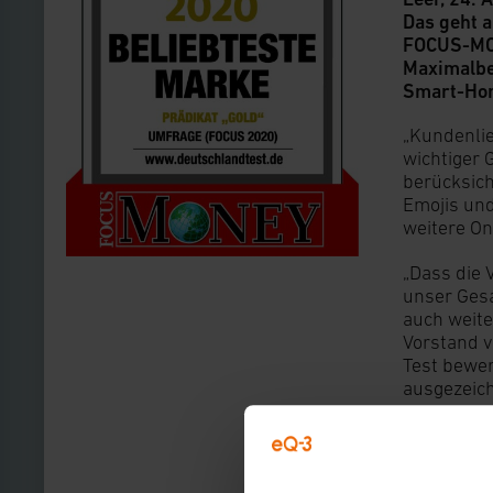
Das geht 
FOCUS-MON
Maximalbe
Smart-Hom
„Kundenlie
wichtiger
berücksich
Emojis und
weitere On
„Dass die 
unser Gesa
auch weit
Vorstand v
Test bewe
ausgezeich
-----
Über eQ-3