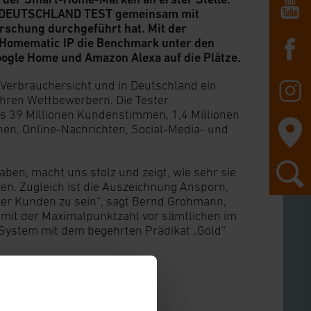
die DEUTSCHLAND TEST gemeinsam mit
schung durchgeführt hat. Mit der
 Homematic IP die Benchmark unter den
gle Home und Amazon Alexa auf die Plätze.
 Verbrauchersicht und in Deutschland ein
hren Wettbewerbern. Die Tester
s 39 Millionen Kundenstimmen, 1,4 Millionen
en. Online-Nachrichten, Social-Media- und
en, macht uns stolz und zeigt, wie sehr sie
zen. Zugleich ist die Auszeichnung Ansporn,
er Kunden zu sein“, sagt Bernd Grohmann,
e mit der Maximalpunktzahl vor sämtlichen im
System mit dem begehrten Prädikat „Gold“