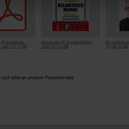
ieses Banner erneut angezeigt wird.
tzerklärung
 IP beliebteste
Homematic IP: Kundenliebling
Bernd Grohma
..pdf
(137,12 KB)
2020
(331,43 KB)
3)
(680,33 KB)
 sich bitte an unseren Pressekontakt: