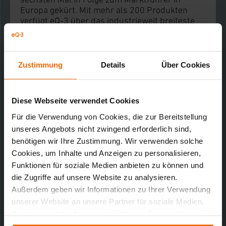
Europa gekürt. Mit mehr als 200 Produkten
verfügt eQ-3 über das industrieweit breiteste
Smart-Home-Portfolio. Design und
Produktentwicklung erfolgen mit mehr als 90
Entwicklern in der Firmenzentrale in Leer.
Produziert wird im eigenen Werk in Zhuhai,
Zustimmung
Details
Über Cookies
Südchina, das mit Bestnoten des BSCI zur
Corporate Social Responsibility und den
Zertifizierungen ISO 14001 und ISO 9001 für
Diese Webseite verwendet Cookies
das Umwelt- und Qualitätsmanagement
überzeugt. 2007 wurde die eQ-3 AG aus der seit
Für die Verwendung von Cookies, die zur Bereitstellung
über 40 Jahren bestehenden ELV
unseres Angebots nicht zwingend erforderlich sind,
ausgegründet. Die Unternehmensgruppe
benötigen wir Ihre Zustimmung. Wir verwenden solche
befindet sich zu 100 % in Familienbesitz.
Cookies, um Inhalte und Anzeigen zu personalisieren,
Funktionen für soziale Medien anbieten zu können und
Weitere Informationen:
www.homematic-ip.com
,
die Zugriffe auf unsere Website zu analysieren.
www.eQ-3.de
Außerdem geben wir Informationen zu Ihrer Verwendung
unserer Website an unsere Partner für soziale Medien,
Werbung und Analysen weiter. Unsere Partner führen
diese Informationen möglicherweise mit weiteren Daten