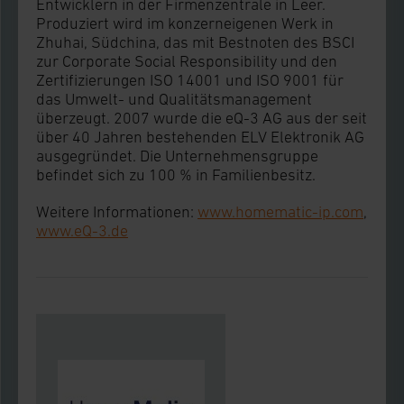
jederzeit unter dem Link „Cookie Einstellungen“
Entwicklern in der Firmenzentrale in Leer.
Produziert wird im konzerneigenen Werk in
anpassen oder widerrufen. Ihre Browser-
Zhuhai, Südchina, das mit Bestnoten des BSCI
Einstellungen können dazu führen, dass die
zur Corporate Social Responsibility und den
Einstellungen nicht längerfristig gespeichert
Zertifizierungen ISO 14001 und ISO 9001 für
das Umwelt- und Qualitätsmanagement
werden und dieses Banner erneut angezeigt wird.
überzeugt. 2007 wurde die eQ-3 AG aus der seit
über 40 Jahren bestehenden ELV Elektronik AG
Impressum
|
Datenschutzerklärung
ausgegründet. Die Unternehmensgruppe
befindet sich zu 100 % in Familienbesitz.
Weitere Informationen:
www.homematic-ip.com
,
www.eQ-3.de