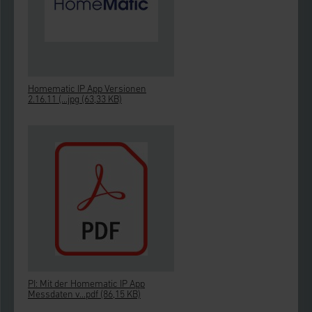
Homematic IP App Versionen
2.16.11 (...jpg
(63,33 KB)
PI: Mit der Homematic IP App
Messdaten v...pdf
(86,15 KB)