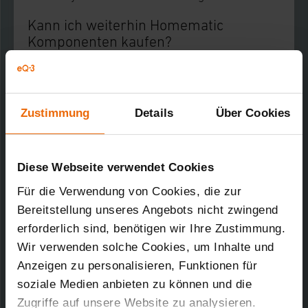
Kann ich weiterhin Homematic
Komponenten kaufen?
eQ-3 fertigt keine neuen Homematic Geräte
mehr. Es werden aber in den kommenden
Jahren noch eine ganze Reihe von Homematic
Zustimmung
Details
Über Cookies
Komponenten über Vertriebspartner wie ELV
verfügbar sein.
Diese Webseite verwendet Cookies
Wie kann ich von Homematic auf
Für die Verwendung von Cookies, die zur
Homematic IP umsteigen?
Bereitstellung unseres Angebots nicht zwingend
erforderlich sind, benötigen wir Ihre Zustimmung.
Der Wechsel von Homematic zum
Nachfolgesystem Homematic IP gelingt
Wir verwenden solche Cookies, um Inhalte und
besonders einfach mit der Smart Home
Anzeigen zu personalisieren, Funktionen für
Zentrale CCU3, die einen kombinierten Betrieb
soziale Medien anbieten zu können und die
von Komponenten beider Systeme ermöglicht.
Zugriffe auf unsere Website zu analysieren.
Das Homematic IP Portfolio umfasst mehr als